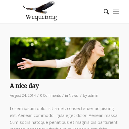
A nice day
/
/
/
August 24, 2014
0 Comments
in
News
by
admin
Lorem ipsum dolor sit amet, consectetuer adipiscing
elit. Aenean commodo ligula eget dolor. Aenean massa.
Cum sociis natoque penatibus et magnis dis parturient